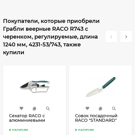
Покупатели, которые приобрели
Грабли веерные RACO R743 с
черенком, регулируемые, длина
1240 мм, 4231-53/743, также
купили
Секатор RACO с
Совок посадочный
алюминиевыми
RACO "STANDARD"
рукоятками, с эфесом,
средний с
контактный, 200 мм,
пластмассовой
В НАЛИЧИИ
В НАЛИЧИИ
4206-53/150C
ручкой, 330 мм, 4207-