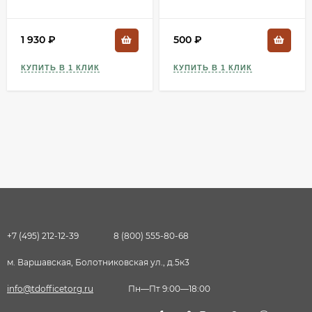
53482
1 930
₽
500
₽
КУПИТЬ В 1 КЛИК
КУПИТЬ В 1 КЛИК
+7 (495) 212-12-39
8 (800) 555-80-68
м. Варшавская, Болотниковская ул., д.5к3
info@tdofficetorg.ru
Пн—Пт 9:00—18:00