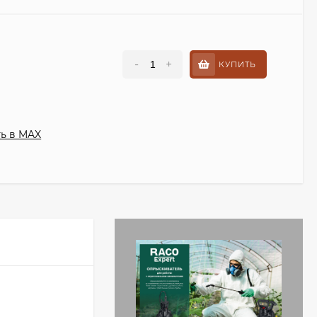
-
+
КУПИТЬ
ь в MAX