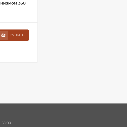
ханизмом 360
двухкомпонентными рукоятками,
соты, 350 мм,
плоскостной, 210 мм, 4206-53/177S
В НАЛИЧИИ
2 090
₽
КУПИТЬ
КУПИТЬ
КУПИТЬ В 1 КЛИК
—18:00