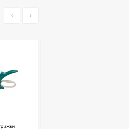
трижки
Секатор RACO с