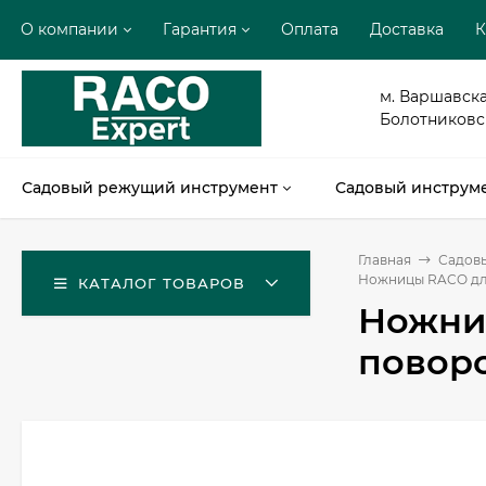
О компании
Гарантия
Оплата
Доставка
К
м. Варшавска
Болотниковска
Садовый режущий инструмент
Садовый инструме
Главная
Садов
Ножницы RACO для 
КАТАЛОГ ТОВАРОВ
Ножни
поворо