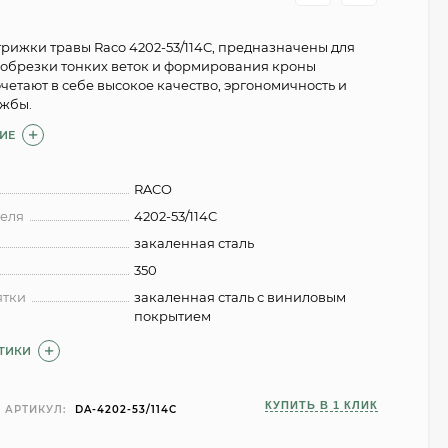
рижки травы Raco 4202-53/114C, предназначены для
 обрезки тонких веток и формирования кроны
четают в себе высокое качество, эргономичность и
ужбы.
ИЕ
RACO
теля
4202-53/114C
закаленная сталь
350
ятки
закаленная сталь с виниловым
покрытием
СТИКИ
КУПИТЬ В 1 КЛИК
АРТИКУЛ:
DA-4202-53/114C