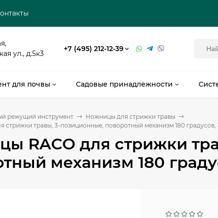
онтакты
я,
+7 (495) 212-12-39
я ул., д.5к3
нт для почвы
Садовые принадлежности
Сист
ый режущий инструмент
Ножницы для стрижки травы
стрижки травы, 3-позиционные, поворотный механизм 180 градусов, 3
цы RACO для стрижки тра
тный механизм 180 градус