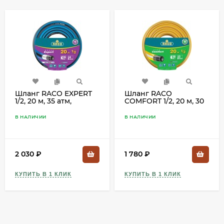
Шланг RACO EXPERT
Шланг RACO
1/2, 20 м, 35 атм,
COMFORT 1/2, 20 м, 30
четырёхслойный,
атм, трёхслойный
поливочный,
поливочный,
В НАЛИЧИИ
В НАЛИЧИИ
армированный,
армированный,
40302-1/2-20_z01
40303-1/2-20_z01
2 030
₽
1 780
₽
КУПИТЬ В 1 КЛИК
КУПИТЬ В 1 КЛИК