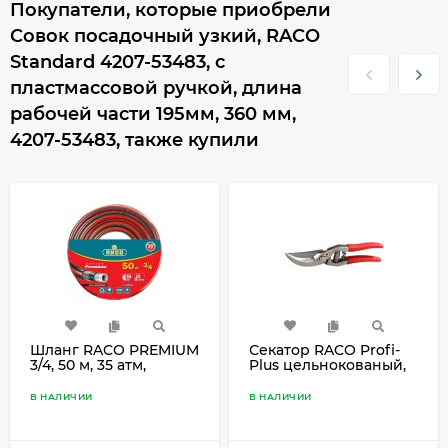
Покупатели, которые приобрели
Совок посадочный узкий, RACO
Standard 4207-53483, с
пластмассовой ручкой, длина
рабочей части 195мм, 360 мм,
4207-53483, также купили
Шланг RACO PREMIUM
Секатор RACO Profi-
3/4, 50 м, 35 атм,
Plus цельнокованый,
пятислойный,
плоскостной, 220 мм,
поливочный,
4206-53/185S
В НАЛИЧИИ
В НАЛИЧИИ
усиленный двумя
слоями армирования,
40300-3/4-50_z01