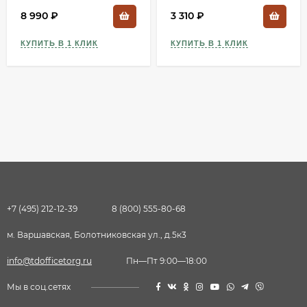
8 990
₽
3 310
₽
КУПИТЬ В 1 КЛИК
КУПИТЬ В 1 КЛИК
+7 (495) 212-12-39
8 (800) 555-80-68
м. Варшавская, Болотниковская ул., д.5к3
info@tdofficetorg.ru
Пн—Пт 9:00—18:00
Мы в соц.сетях