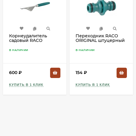
Корнеудалитель
Переходник RACO
садовый RACO
ORIGINAL штуцерный
"STANDARD", 330 мм,
из ударопрочного
4207-53490
пластика 4250-55210C
В НАЛИЧИИ
В НАЛИЧИИ
600
₽
154
₽
КУПИТЬ В 1 КЛИК
КУПИТЬ В 1 КЛИК