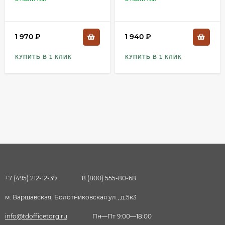
4230-53844
4230-53845
1 970
₽
1 940
₽
КУПИТЬ В 1 КЛИК
КУПИТЬ В 1 КЛИК
+7 (495) 212-12-39
8 (800) 555-80-68
м. Варшавская, Болотниковская ул., д.5к3
info@tdofficetorg.ru
Пн—Пт 9:00—18:00