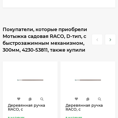
Покупатели, которые приобрели
Мотыжка садовая RACO, D-тип, с
быстрозажимным механизмом,
300мм, 4230-53811, также купили
Деревянная ручка
Деревянная ручка
RACO, с
RACO, с
быстрозажимным
быстрозажимным
механизмом, 130 cм,
механизмом, 150 cм,
В НАЛИЧИИ
В НАЛИЧИИ