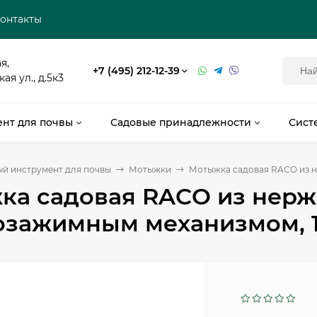
онтакты
я,
+7 (495) 212-12-39
я ул., д.5к3
нт для почвы
Садовые принадлежности
Сист
й инструмент для почвы
Мотыжки
Мотыжка садовая RACO из не
а садовая RACO из нерж. 
зажимным механизмом, 1