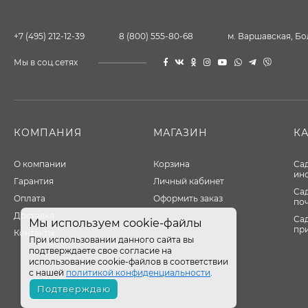
+7 (495) 212-12-39
8 (800) 555-80-68
м. Варшавская, Бо
Мы в соц.сетях
КОМПАНИЯ
МАГАЗИН
К
О компании
Корзина
Са
ин
Гарантия
Личный кабинет
Са
Оплата
Оформить заказ
по
Доставка
Са
Мы используем cookie-файлы
пр
Контакты
При использовании данного сайта вы
подтверждаете свое согласие на
использование cookie-файлов в соответствии
с нашей
политикой конфиденциальности
.
Подтверждаю