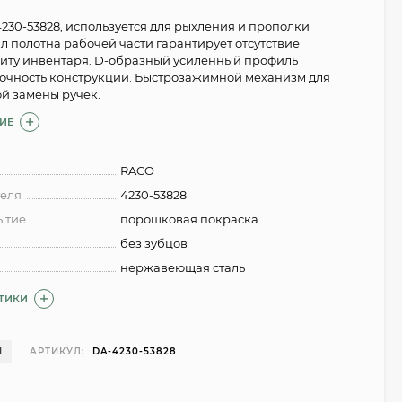
230-53828, используется для рыхления и прополки
л полотна рабочей части гарантирует отсутствие
иту инвентаря. D-образный усиленный профиль
очность конструкции. Быстрозажимной механизм для
ой замены ручек.
ИЕ
RACO
теля
4230-53828
ытие
порошковая покраска
без зубцов
нержавеющая сталь
СТИКИ
И
АРТИКУЛ:
DA-4230-53828