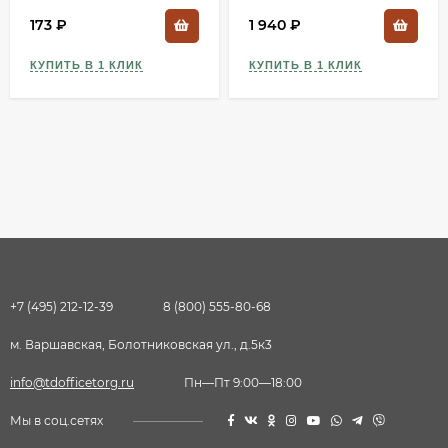
173
₽
1 940
₽
КУПИТЬ В 1 КЛИК
КУПИТЬ В 1 КЛИК
+7 (495) 212-12-39
8 (800) 555-80-68
м. Варшавская, Болотниковская ул., д.5к3
info@tdofficetorg.ru
Пн—Пт 9:00—18:00
Мы в соц.сетях