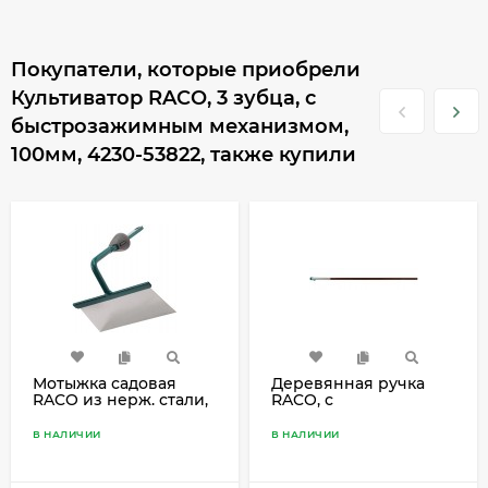
Покупатели, которые приобрели
Культиватор RACO, 3 зубца, с
быстрозажимным механизмом,
100мм, 4230-53822, также купили
Мотыжка садовая
Деревянная ручка
RACO из нерж. стали,
RACO, с
трапеция, с
быстрозажимным
быстрозажимным
механизмом, 150 cм,
В НАЛИЧИИ
В НАЛИЧИИ
механизмом, 160 мм,
4230-53845
4230-53833